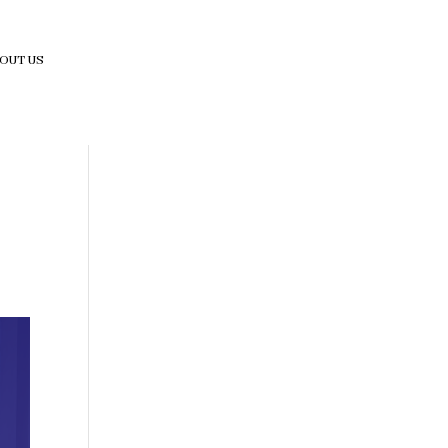
OUT US