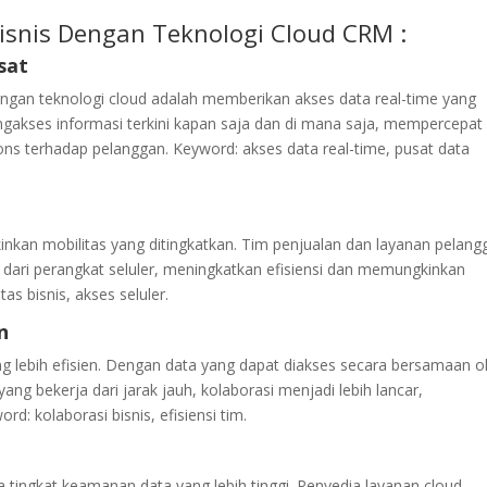
Bisnis Dengan Teknologi Cloud CRM :
sat
engan teknologi cloud adalah memberikan akses data real-time yang
ngakses informasi terkini kapan saja dan di mana saja, mempercepat
s terhadap pelanggan. Keyword: akses data real-time, pusat data
nkan mobilitas yang ditingkatkan. Tim penjualan dan layanan pelang
ari perangkat seluler, meningkatkan efisiensi dan memungkinkan
as bisnis, akses seluler.
n
ng lebih efisien. Dengan data yang dapat diakses secara bersamaan o
ang bekerja dari jarak jauh, kolaborasi menjadi lebih lancar,
: kolaborasi bisnis, efisiensi tim.
tingkat keamanan data yang lebih tinggi. Penyedia layanan cloud