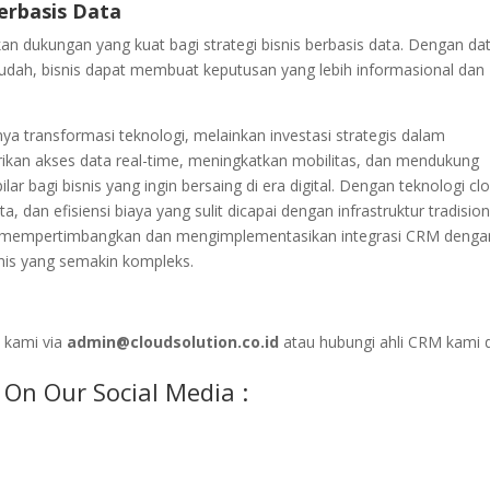
Berbasis Data
n dukungan yang kuat bagi strategi bisnis berbasis data. Dengan da
 mudah, bisnis dapat membuat keputusan yang lebih informasional dan
ya transformasi teknologi, melainkan investasi strategis dalam
kan akses data real-time, meningkatkan mobilitas, dan mendukung
ilar bagi bisnis yang ingin bersaing di era digital. Dengan teknologi cl
, dan efisiensi biaya yang sulit dicapai dengan infrastruktur tradision
ntuk mempertimbangkan dan mengimplementasikan integrasi CRM denga
nis yang semakin kompleks.
i kami via
admin@cloudsolution.co.id
atau hubungi ahli CRM kami 
 On Our Social Media :