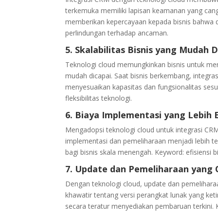
terkemuka memiliki lapisan keamanan yang can
memberikan kepercayaan kepada bisnis bahwa d
perlindungan terhadap ancaman.
5. Skalabilitas Bisnis yang Mudah D
Teknologi cloud memungkinkan bisnis untuk men
mudah dicapai. Saat bisnis berkembang, integras
menyesuaikan kapasitas dan fungsionalitas sesu
fleksibilitas teknologi.
6. Biaya Implementasi yang Lebih E
Mengadopsi teknologi cloud untuk integrasi CRM se
implementasi dan pemeliharaan menjadi lebih te
bagi bisnis skala menengah. Keyword: efisiensi bi
7. Update dan Pemeliharaan yang
Dengan teknologi cloud, update dan pemeliharaan 
khawatir tentang versi perangkat lunak yang k
secara teratur menyediakan pembaruan terkini.