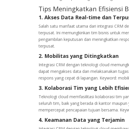
Tips Meningkatkan Efisiensi 
1. Akses Data Real-time dan Terpu
Salah satu manfaat utama dari integrasi CRM d
terpusat. Ini memungkinkan tim bisnis untuk me
pengambilan keputusan dan meningkatkan respon
terpusat.
2. Mobilitas yang Ditingkatkan
Integrasi CRM dengan teknologi cloud memungki
dapat mengakses data dan melaksanakan tugas d
respons yang cepat di lapangan. Keyword: mobilit
3. Kolaborasi Tim yang Lebih Efisie
Teknologi cloud memfasilitasi kolaborasi tim ya
seluruh tim, baik yang berada di kantor maupun y
mempercepat pencapaian tujuan bersama. Keyword
4. Keamanan Data yang Terjamin
Integrasi CRM dengan teknologi cloud membawa 