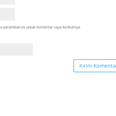
a peramban ini untuk komentar saya berikutnya.