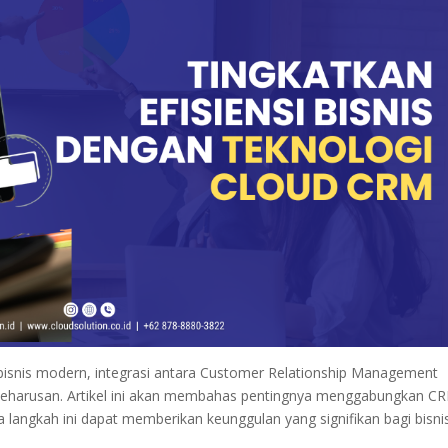
isnis modern, integrasi antara Customer Relationship Management
 keharusan. Artikel ini akan membahas pentingnya menggabungkan C
langkah ini dapat memberikan keunggulan yang signifikan bagi bisni