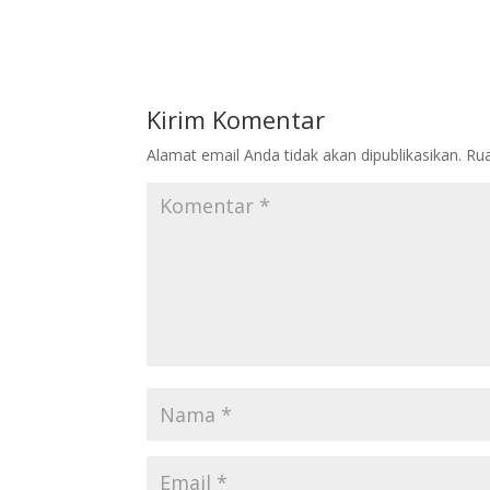
Kirim Komentar
Alamat email Anda tidak akan dipublikasikan.
Rua