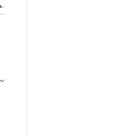
Ini
ta,
aya