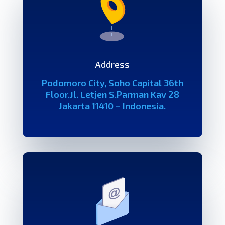
Address
Podomoro City, Soho Capital 36th
Floor.
Jl. Letjen S.Parman Kav 28
Jakarta 11410 – Indonesia.