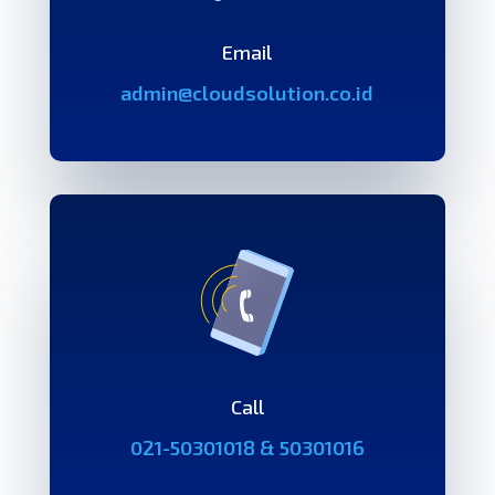
Email
admin@cloudsolution.co.id
Call
021-50301018 & 50301016