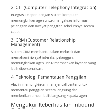
2. CTI (Computer Telephony Integration)
Integrasi telepon dengan sistem komputer
memungkinkan agen untuk mengakses informasi
pelanggan dan riwayat panggilan sebelumnya secara
cepat.
3. CRM (Customer Relationship
Management)
Sistem CRM membantu dalam melacak dan
memahami riwayat interaksi pelanggan,
memungkinkan agen untuk memberikan layanan yang
lebih dipersonalisasi.
4. Teknologi Pemantauan Panggilan
Alat ini memungkinkan manajer call center untuk
memantau panggilan secara langsung dan
memberikan umpan balik langsung kepada agen.
Mengukur Keberhasilan Inbound