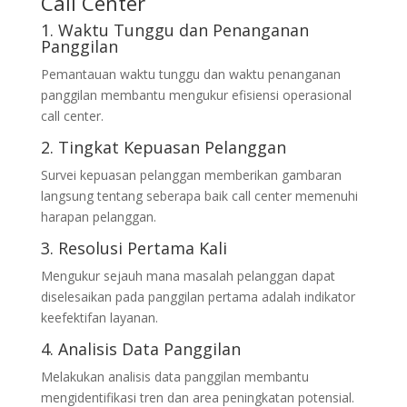
Call Center
1. Waktu Tunggu dan Penanganan
Panggilan
Pemantauan waktu tunggu dan waktu penanganan
panggilan membantu mengukur efisiensi operasional
call center.
2. Tingkat Kepuasan Pelanggan
Survei kepuasan pelanggan memberikan gambaran
langsung tentang seberapa baik call center memenuhi
harapan pelanggan.
3. Resolusi Pertama Kali
Mengukur sejauh mana masalah pelanggan dapat
diselesaikan pada panggilan pertama adalah indikator
keefektifan layanan.
4. Analisis Data Panggilan
Melakukan analisis data panggilan membantu
mengidentifikasi tren dan area peningkatan potensial.