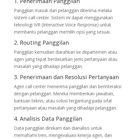
1. Penerimaan Panggilan
Panggilan masuk dari pelanggan diterima melalui
sistem call center. Sistem ini dapat menggunakan
teknologi IVR (Interactive Voice Response) untuk
membantu pelanggan memilih opsi yang sesuai.
2. Routing Panggilan
Panggilan kemudian diarahkan ke departemen atau
agen yang tepat berdasarkan jenis pertanyaan atau
masalah yang dihadapi pelanggan.
3. Penerimaan dan Resolusi Pertanyaan
Agen call center menerima panggilan dan berinteraksi
dengan pelanggan. Mereka memberikan jawaban,
bantuan teknis, atau solusi tergantung pada sifat
pertanyaan atau masalah yang dihadapi pelanggan.
4. Analisis Data Panggilan
Data panggilan direkam dan dianalisis untuk
memahami tren, mengevaluasi kinerja agen, dan