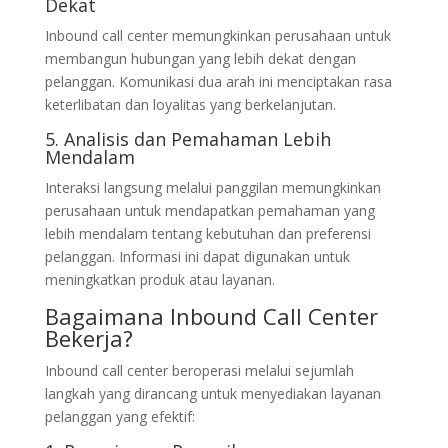
Dekat
Inbound call center memungkinkan perusahaan untuk
membangun hubungan yang lebih dekat dengan
pelanggan. Komunikasi dua arah ini menciptakan rasa
keterlibatan dan loyalitas yang berkelanjutan.
5. Analisis dan Pemahaman Lebih
Mendalam
Interaksi langsung melalui panggilan memungkinkan
perusahaan untuk mendapatkan pemahaman yang
lebih mendalam tentang kebutuhan dan preferensi
pelanggan. Informasi ini dapat digunakan untuk
meningkatkan produk atau layanan.
Bagaimana Inbound Call Center
Bekerja?
Inbound call center beroperasi melalui sejumlah
langkah yang dirancang untuk menyediakan layanan
pelanggan yang efektif: