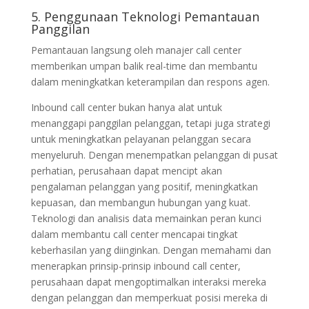
5. Penggunaan Teknologi Pemantauan
Panggilan
Pemantauan langsung oleh manajer call center
memberikan umpan balik real-time dan membantu
dalam meningkatkan keterampilan dan respons agen.
Inbound call center bukan hanya alat untuk
menanggapi panggilan pelanggan, tetapi juga strategi
untuk meningkatkan pelayanan pelanggan secara
menyeluruh. Dengan menempatkan pelanggan di pusat
perhatian, perusahaan dapat mencipt akan
pengalaman pelanggan yang positif, meningkatkan
kepuasan, dan membangun hubungan yang kuat.
Teknologi dan analisis data memainkan peran kunci
dalam membantu call center mencapai tingkat
keberhasilan yang diinginkan. Dengan memahami dan
menerapkan prinsip-prinsip inbound call center,
perusahaan dapat mengoptimalkan interaksi mereka
dengan pelanggan dan memperkuat posisi mereka di