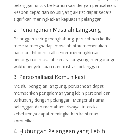
pelanggan untuk berkomunikasi dengan perusahaan.
Respon cepat dan solusi yang akurat dapat secara
signifikan meningkatkan kepuasan pelanggan.
2. Penanganan Masalah Langsung
Pelanggan sering menghubungi perusahaan ketika
mereka menghadapi masalah atau memerlukan
bantuan. Inbound call center memungkinkan
penanganan masalah secara langsung, mengurangi
waktu penyelesaian dan frustrasi pelanggan.
3. Personalisasi Komunikasi
Melalui panggilan langsung, perusahaan dapat
memberikan pengalaman yang lebih personal dan
terhubung dengan pelanggan. Mengenal nama
pelanggan dan memahami riwayat interaksi
sebelumnya dapat meningkatkan keintiman
komunikasi.
4. Hubungan Pelanggan yang Lebih