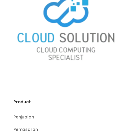
Product
Penjualan
Pemasaran