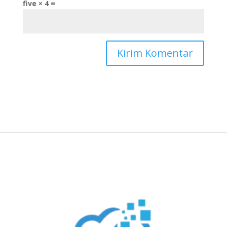
five × 4 =